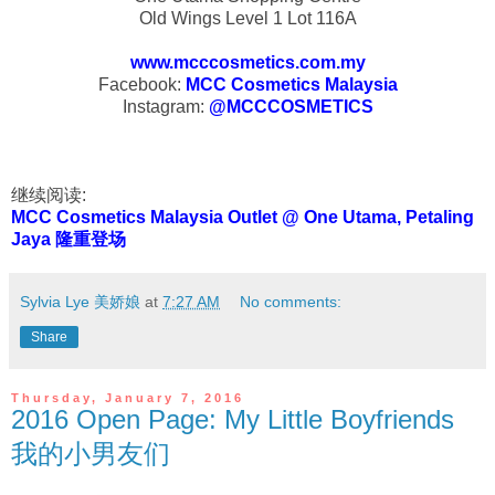
Old Wings Level 1 Lot 116A
www.mcccosmetics.com.my
Facebook:
MCC Cosmetics Malaysia
Instagram:
@MCCCOSMETICS
继续阅读:
MCC Cosmetics Malaysia Outlet @ One Utama, Petaling
Jaya 隆重登场
Sylvia Lye 美娇娘
at
7:27 AM
No comments:
Share
Thursday, January 7, 2016
2016 Open Page: My Little Boyfriends
我的小男友们