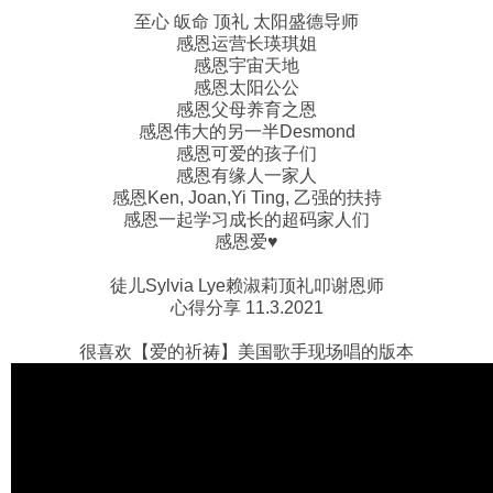
至心 皈命 顶礼 太阳盛德导师
感恩运营长瑛琪姐
感恩宇宙天地
感恩太阳公公
感恩父母养育之恩
感恩伟大的另一半Desmond
感恩可爱的孩子们
感恩有缘人一家人
感恩Ken, Joan,Yi Ting, 乙强的扶持
感恩一起学习成长的超码家人们
感恩爱♥
徒儿Sylvia Lye赖淑莉顶礼叩谢恩师
心得分享 11.3.2021
很喜欢【爱的祈祷】美国歌手现场唱的版本