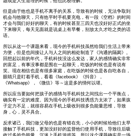
题或是人生道理的时候，他也比较理解。
但是由于他也是手机不离手的关系，导致有的时候，无法争取到
机会与他聊天，只有他平时手机要充电，有一段《空档》的时间
才会与我们好好的聊天，有的时候甚至三四天也没好好正式的坐
下来聊天，每天见面就是说桌上有早餐，别放太久才吃之类的话
语。
所以从这一个课题来看，现今的手机科技虽然给我们生活上带来
方便，但是也间接让人与人之间的相处制造了《沟通的隔阂》。
回想起以前的年代，手机科技没这么发达，家人的感情确实非常
的富足，有事没事都是围在一起聊天，吃饭的时候也是有说有
笑。现在相信也是有很多家庭，在吃饭的时候也是各自吃各自，
眼睛只是盯着手机，看着《facebook》《抖音》，
《Whatsapp》，《微信》等～这是多的情何以堪。
所以应当要如何把孩子的感情与手机科技之间找出一个平衡点，
确实有一定的难度。因为现今的手机科技诱惑力太浓了，如果孩
子定力不足，就很容易在手机上吸收到很多负能量思维，导致
身，心，灵不具合。
反求诸己，我们做父母的也是有错在先，小小的时候给他们太早
接触了手机科技，更加没好好的监督他们使用手机，导致往后吸
收过多的负能量，沉迷上手机游戏等。所以这个课题确实是一场