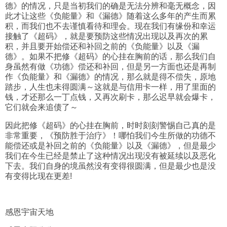
德》的情况，只是当初我们的确是无法分辨和毫无概念，因
此才让这些《负能量》和《漏德》随着这么多年的产生而累
积，而我们也不去谨慎看待和理会。现在我们有缘份和幸运
接触了《超码》，就是要预防这些情况出现以及再次的累
积，并且要开始偿还和补回之前的《负能量》以及《漏
德》。如果不把修《超码》的心挂在胸前的话，那么我们自
身虽然有做《功德》偿还和补回，但是另一方面也还是再制
作《负能量》和《漏德》的情况，那么就是得不偿失，原地
踏步，人生也未得圆满～这就是与信用卡一样，用了里面的
钱，才还那么一丁点钱，又再次刷卡，那么迟早就会爆卡，
它们就会来追债了～
因此把修《超码》的心挂在胸前，时时刻刻警惕自己真的是
非常重要，《预防胜于治疗》！哪怕我们今生所做的功德不
能偿还或是补回之前的《负能量》以及《漏德》，但是最少
我们在今生已经是禁止了这种情况出现没有被延续以及恶化
下去。我们自身的境虽然没有变得很圆满，但是最少也是没
有变得比现在更差!
感恩宇宙天地