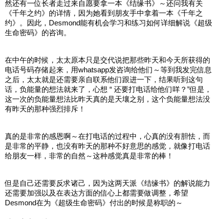
然还有一位长者走过来自愿要拿一本《结缘书》～还问我有关
《千年之约》的详情，因为她看到朋友手中拿着一本《千年之
约》。因此，Desmond能有机会学习和练习如何详细解说《超级
生命密码》的咨询。
在中午的时候，太太原本只是交代说把那些昨天和今天所获得的
电话号码存储起来，用whatsapp发咨询给他们～等到我发完信息
之后，太太就是还需要亲自联系他们跟进一下，结果听到这句
话，负能量的想法就来了，心想 “ 还要打电话给他们咩？”但是，
这一次的负能量想法比昨天真的是天壤之别，这个负能量想法没
有昨天的那种强烈排斥！
真的是非常的感恩啊～在打电话的过程中，心真的没有胆怯，而
是非常的平静，也没有昨天的那种不好意思的感觉，就像打电话
给朋友一样，非常的自然～这种感觉真是非常的棒！
但是自己还需要反求诸己，因为这两天派《结缘书》的解说能力
还需要加强以及在表达方面的信心上都需要做调整，希望
Desmond在为《超级生命密码》付出的时候是称职的～