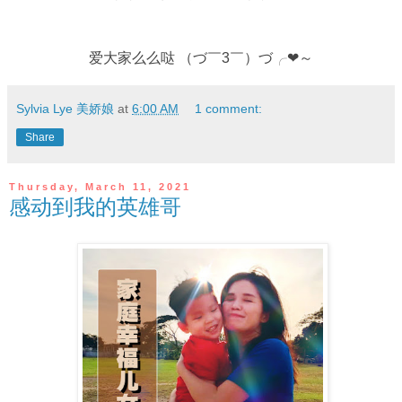
爱大家么么哒 （づ￣3￣）づ╭❤～
Sylvia Lye 美娇娘
at
6:00 AM
1 comment:
Share
Thursday, March 11, 2021
感动到我的英雄哥