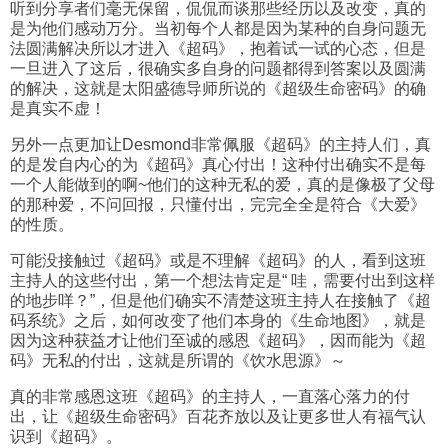
听到分享者们毫无保留，侃侃而谈那些经历以及改变，真的
是为他们感动万分。当初每个人都是因为某种的自身问题无
法圆满解决所以才进入《超码》，抱着试一试的心态，但是
一旦进入了这后，很确实多自身的问题都得到答案以及圆满
的解决，这就是太阳盛德导师所说的《超级生命密码》的确
是真实不虚！
另外一点更加让Desmond非常佩服《超码》的主持人们，真
的是发自内心的为《超码》真心付出！这种付出确实不是每
一个人能做到的啊~他们的这种无私的爱，真的是像极了父母
的那种爱，不问回报，只懂付出，完完全全是符合《大爱》
的性质。
可能没接触过《超码》或是不理解《超码》的人，看到这班
主持人的这些付出，第一个想法肯定是“ 哇，需要付出到这样
的地步咩？”，但是他们确实不清楚这班主持人在接触了《超
码系统》之后，如何改变了他们本身的《生命地图》，就是
因为这种获益才让他们至诚的感恩《超码》，因而能为《超
码》无私的付出，这就是所谓的《饮水思源》～
真的非常感恩这班《超码》的主持人，一直落心落力的付
出，让《超级生命密码》百花齐放以及让更多世人有福气认
识到《超码》。