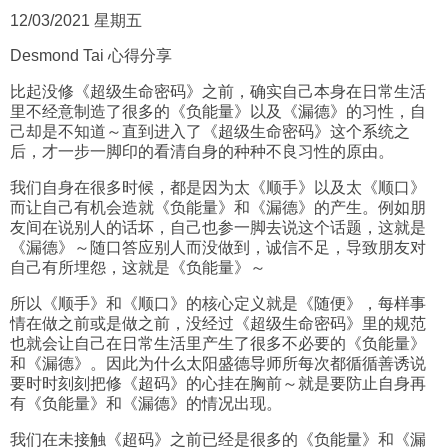
12/03/2021 星期五
Desmond Tai 心得分享
比起没修《超级生命密码》之前，确实自己本身在日常生活
里不经意制造了很多的《负能量》以及《漏德》的习性，自
己却是不知道～直到进入了《超级生命密码》这个系统之
后，才一步一脚印的看清自身的种种不良习性的原由。
我们自身在很多时候，都是因为太《顺手》以及太《顺口》
而让自己有机会造就《负能量》和《漏德》的产生。例如朋
友间在说别人的话坏，自己也参一脚去说这个话题，这就是
《漏德》～随口答应别人而没做到，诚信不足，导致朋友对
自己有所埋怨，这就是《负能量》～
所以《顺手》和《顺口》的核心定义就是《随便》，每样事
情在做之前或是做之前，没经过《超级生命密码》里的规范
也就会让自己在日常生活里产生了很多不必要的《负能量》
和《漏德》。因此为什么太阳盛德导师所每次都循循善诱说
要时时刻刻把修《超码》的心挂在胸前～就是要防止自身再
有《负能量》和《漏德》的情况出现。
我们在未接触《超码》之前已经是很多的《负能量》和《漏