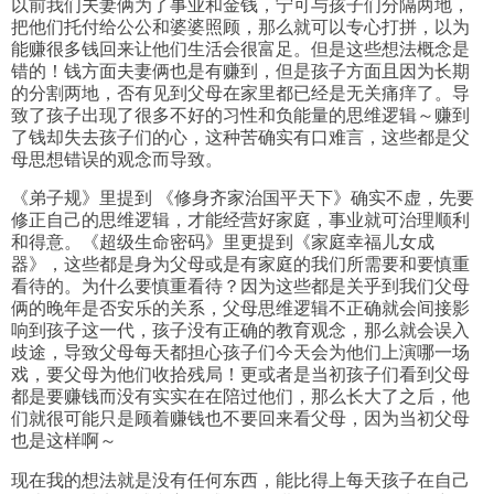
以前我们夫妻俩为了事业和金钱，宁可与孩子们分隔两地，
把他们托付给公公和婆婆照顾，那么就可以专心打拼，以为
能赚很多钱回来让他们生活会很富足。但是这些想法概念是
错的！钱方面夫妻俩也是有赚到，但是孩子方面且因为长期
的分割两地，否有见到父母在家里都已经是无关痛痒了。导
致了孩子出现了很多不好的习性和负能量的思维逻辑～赚到
了钱却失去孩子们的心，这种苦确实有口难言，这些都是父
母思想错误的观念而导致。
《弟子规》里提到 《修身齐家治国平天下》确实不虚，先要
修正自己的思维逻辑，才能经营好家庭，事业就可治理顺利
和得意。《超级生命密码》里更提到《家庭幸福儿女成
器》，这些都是身为父母或是有家庭的我们所需要和要慎重
看待的。为什么要慎重看待？因为这些都是关乎到我们父母
俩的晚年是否安乐的关系，父母思维逻辑不正确就会间接影
响到孩子这一代，孩子没有正确的教育观念，那么就会误入
歧途，导致父母每天都担心孩子们今天会为他们上演哪一场
戏，要父母为他们收拾残局！更或者是当初孩子们看到父母
都是要赚钱而没有实实在在陪过他们，那么长大了之后，他
们就很可能只是顾着赚钱也不要回来看父母，因为当初父母
也是这样啊～
现在我的想法就是没有任何东西，能比得上每天孩子在自己