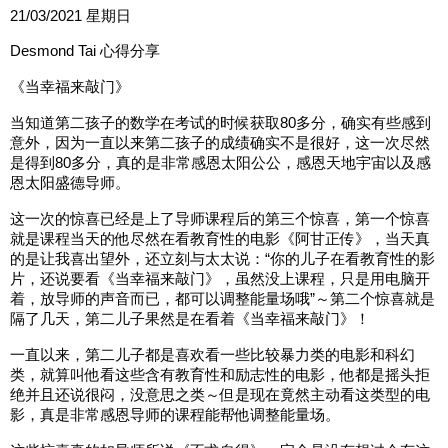
21/03/2021 星期日
Desmond Tai 心得分享
《当幸福来敲门》
当知道第二孩子的数学在考试的时候获取80多分，确实有些感到
意外，因为一直以来第二孩子的成绩确实不是很好，这一次尽然
是得到80多分，真的是非常感恩太阳公公，感恩天地宇宙以及感
恩太阳盛德导师。
这一次的惊喜已经是上了导师课程后的第三个惊喜，第一个惊喜
就是课程当天的他尽然在看教育性的电影《阿甘正传》，当天真
的是让我喜出望外，还立刻与太太说：“你的儿子在看教育性的影
片，还说要看《当幸福来敲门》，虽然没上课程，只是用电脑开
着，放导师的声音而已，都可以调整能量场哦”～第二个惊喜就是
隔了几天，第二儿子果然是在看着《当幸福来敲门》！
一直以来，第二儿子都是喜欢看一些比较暴力类的电影和科幻
类，就算叫他看这些含有教育性和励志性的电影，他都是摇头拒
绝并且还说很闷，没意思之类～但是现在竟然主动看这类型的电
影，真是非常感恩导师的课程能帮他调整能量场。