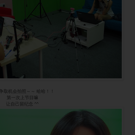
争取机会拍照～～ 哈哈！！
第一次上节目嘛
让自己留纪念 ^^