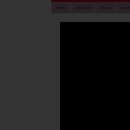
Home
About Me
Beauty
Enter