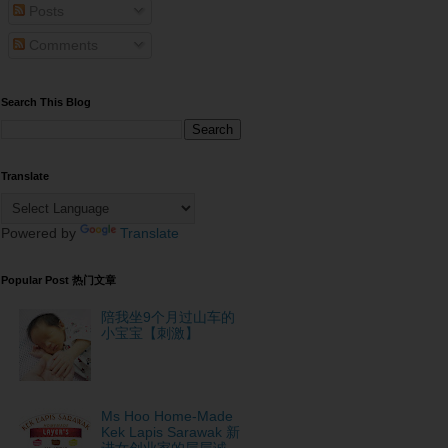
Posts
Comments
Search This Blog
Translate
Powered by
Translate
Popular Post 热门文章
陪我坐9个月过山车的
小宝宝【刺激】
Ms Hoo Home-Made
Kek Lapis Sarawak 新