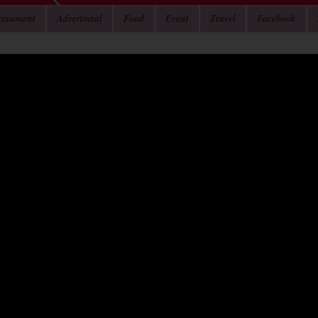
tainment
Advertorial
Food
Event
Travel
Facebook