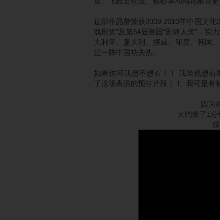
罩、飞檐走壁法、铁砂掌和梅花桩等更
这部作品曾荣获2009-2010年中国
戏剧奖”及第54届美国“剧评人奖”，
大利亚、意大利、挪威、印度、韩国、
起一阵中国功夫热。
如果你问我想不想看！！ 我当然想看啦！！
了这场表演的预告片段！！ 我可是有
因为
大约录了1
感