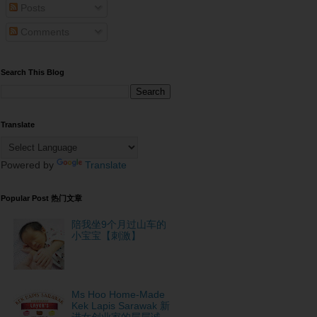
Posts
Comments
Search This Blog
Translate
Powered by
Translate
Popular Post 热门文章
陪我坐9个月过山车的
小宝宝【刺激】
Ms Hoo Home-Made
Kek Lapis Sarawak 新