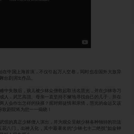
年开始在中国上海首演，不仅引起万人空巷，同时也在国外大放异
创舞台剧演出作品。
难中失散后，孩儿被少林众僧救起取法名慧光，并在少林寺习
成人，武艺高强。母亲一直坚持不懈地寻找自己的儿子，并在
两人会作出怎样的抉择？面对师徒情和亲情，慧光的命运又该
顶国际歌剧院将为您一一揭晓！
武馆的真正少林僧人演出，并为观众呈献少林各种独特的功法
花八门，出神入化，其中最著名的“少林七十二绝技”如金钟