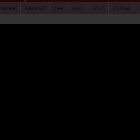
tainment
Advertorial
Food
Event
Travel
Facebook