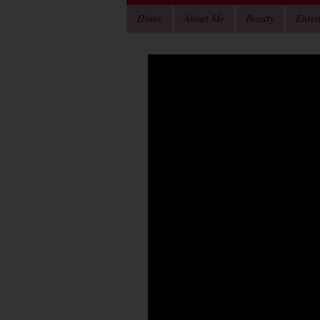
Home
About Me
Beauty
Enter