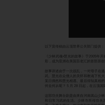
以下宣传稿由云顶世界公关部门提供：
《少林武魂•慧光的故事》于2005
彩，成为亚洲在美国百老汇的首部原
故事讲述由于一次战乱，一对母子在逃
武。慧光在众僧人的关怀和教诲下长大
某日偶然和慧光相遇。最后得知真相的
何去何从呢？ 5 月 28 日起，在云
这部功夫舞台剧是由来自河南嵩山少林
和日常习武的生活。少林寺所传功夫五