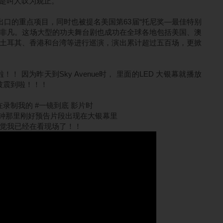
是叫人叹为观止。
文化出口的重点项目，同时也被提名美国第63届“托尼奖—最佳特别
实力非凡。这场大型的功夫舞台剧也成功在全球各地包括美国、澳
土耳其、香港和台湾等进行巡演，演出累计超过五百场，更掀
 因为昨天到Sky Avenue时， 里面的LED 大银幕就播放
被震到啦！！！
在录制我的 #一镜到底 影片时
分钟那里刚好预告片段出现在大银幕里
觉我已经在看现场了！！