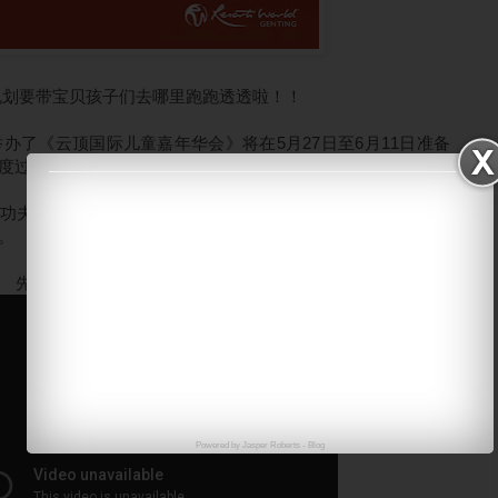
规划要带宝贝孩子们去哪里跑跑透透啦！！
举办了
《云顶国际儿童嘉年华会》将
在5月27日至6月11日准备
度过的！！
功夫舞台剧
《少林武魂 • 慧光的故事》
将首登大马舞台，为观
。
先看影片介绍！！
Powered by
Jasper Roberts
-
Blog