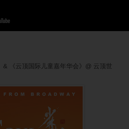
》 & 《云顶国际儿童嘉年华会》@ 云顶世