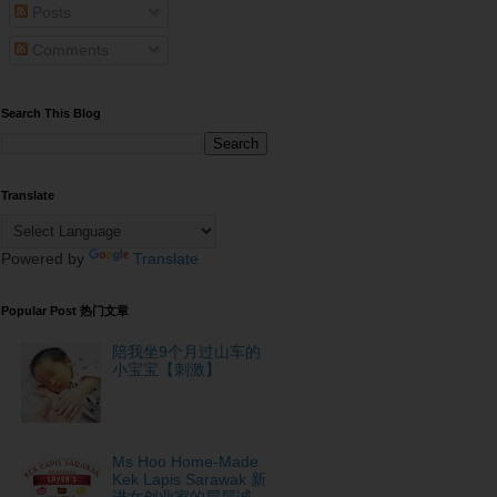
Posts
Comments
Search This Blog
Translate
Powered by
Translate
Popular Post 热门文章
陪我坐9个月过山车的
小宝宝【刺激】
Ms Hoo Home-Made
Kek Lapis Sarawak 新