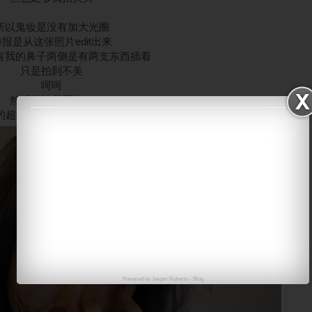
所以鬼妆是没有加大光圈
报是从这张照片edit出来
有我的鼻子两侧是有两支东西插着
只是拍到不美
呵呵
然后就被我弄掉了
的超喜欢Mr BiG为我P的图
Powered by
Jasper Roberts
-
Blog