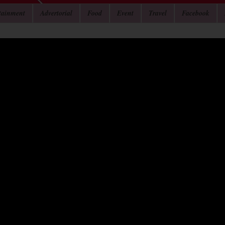
tainment
Advertorial
Food
Event
Travel
Facebook