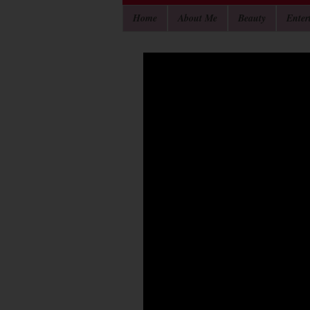
Home
About Me
Beauty
Enter