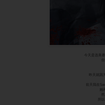
今天是选美赛F
但
昨天就因为
前天我在Sa
她
然
所以