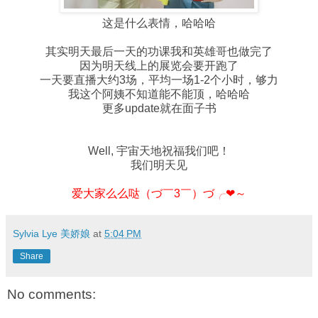
这是什么表情，哈哈哈
其实明天最后一天的功课我和英雄哥也做完了
因为明天线上的展览会要开跑了
一天要直播大约3场，平均一场1-2个小时，够力
我这个阿姨不知道能不能顶，哈哈哈
更多update就在面子书
Well, 宇宙天地祝福我们吧！
我们明天见
爱大家么么哒（づ￣3￣）づ╭❤～
Sylvia Lye 美娇娘
at
5:04 PM
Share
No comments: