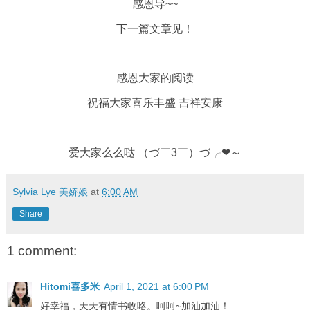
感恩导~~
下一篇文章见！
感恩大家的阅读
祝福大家喜乐丰盛 吉祥安康
爱大家么么哒 （づ￣3￣）づ╭❤～
Sylvia Lye 美娇娘
at
6:00 AM
Share
1 comment:
Hitomi喜多米
April 1, 2021 at 6:00 PM
好幸福，天天有情书收咯。呵呵~加油加油！