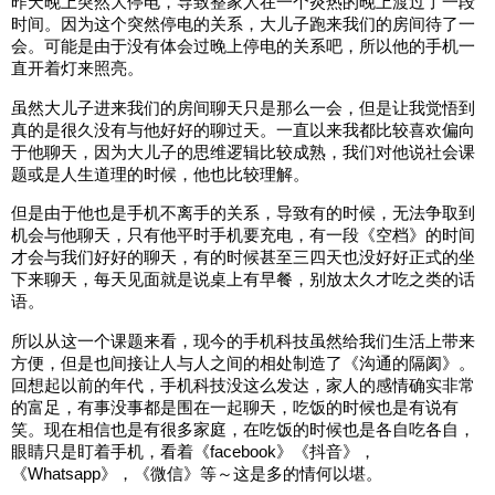
昨天晚上突然大停电，导致整家人在一个炎热的晚上渡过了一段
时间。因为这个突然停电的关系，大儿子跑来我们的房间待了一
会。可能是由于没有体会过晚上停电的关系吧，所以他的手机一
直开着灯来照亮。
虽然大儿子进来我们的房间聊天只是那么一会，但是让我觉悟到
真的是很久没有与他好好的聊过天。一直以来我都比较喜欢偏向
于他聊天，因为大儿子的思维逻辑比较成熟，我们对他说社会课
题或是人生道理的时候，他也比较理解。
但是由于他也是手机不离手的关系，导致有的时候，无法争取到
机会与他聊天，只有他平时手机要充电，有一段《空档》的时间
才会与我们好好的聊天，有的时候甚至三四天也没好好正式的坐
下来聊天，每天见面就是说桌上有早餐，别放太久才吃之类的话
语。
所以从这一个课题来看，现今的手机科技虽然给我们生活上带来
方便，但是也间接让人与人之间的相处制造了《沟通的隔阂》。
回想起以前的年代，手机科技没这么发达，家人的感情确实非常
的富足，有事没事都是围在一起聊天，吃饭的时候也是有说有
笑。现在相信也是有很多家庭，在吃饭的时候也是各自吃各自，
眼睛只是盯着手机，看着《facebook》《抖音》，
《Whatsapp》，《微信》等～这是多的情何以堪。