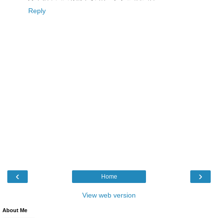
Reply
‹
›
Home
View web version
About Me