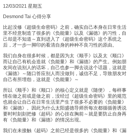
12/03/2021 星期五
Desmond Tai 心得分享
比起没修《超级生命密码》之前，确实自己本身在日常生活
里不经意制造了很多的《负能量》以及《漏德》的习性，自
己却是不知道～直到进入了《超级生命密码》这个系统之
后，才一步一脚印的看清自身的种种不良习性的原由。
我们自身在很多时候，都是因为太《顺手》以及太《顺口》
而让自己有机会造就《负能量》和《漏德》的产生。例如朋
友间在说别人的话坏，自己也参一脚去说这个话题，这就是
《漏德》～随口答应别人而没做到，诚信不足，导致朋友对
自己有所埋怨，这就是《负能量》～
所以《顺手》和《顺口》的核心定义就是《随便》，每样事
情在做之前或是做之前，没经过《超级生命密码》里的规范
也就会让自己在日常生活里产生了很多不必要的《负能量》
和《漏德》。因此为什么太阳盛德导师所每次都循循善诱说
要时时刻刻把修《超码》的心挂在胸前～就是要防止自身再
有《负能量》和《漏德》的情况出现。
我们在未接触《超码》之前已经是很多的《负能量》和《漏