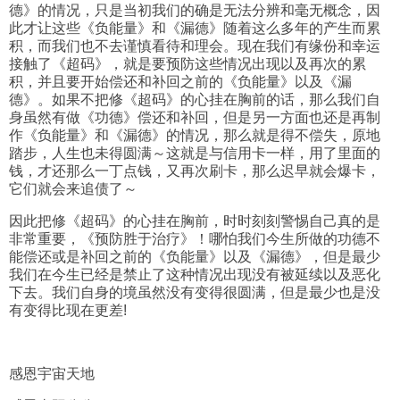
德》的情况，只是当初我们的确是无法分辨和毫无概念，因
此才让这些《负能量》和《漏德》随着这么多年的产生而累
积，而我们也不去谨慎看待和理会。现在我们有缘份和幸运
接触了《超码》，就是要预防这些情况出现以及再次的累
积，并且要开始偿还和补回之前的《负能量》以及《漏
德》。如果不把修《超码》的心挂在胸前的话，那么我们自
身虽然有做《功德》偿还和补回，但是另一方面也还是再制
作《负能量》和《漏德》的情况，那么就是得不偿失，原地
踏步，人生也未得圆满～这就是与信用卡一样，用了里面的
钱，才还那么一丁点钱，又再次刷卡，那么迟早就会爆卡，
它们就会来追债了～
因此把修《超码》的心挂在胸前，时时刻刻警惕自己真的是
非常重要，《预防胜于治疗》！哪怕我们今生所做的功德不
能偿还或是补回之前的《负能量》以及《漏德》，但是最少
我们在今生已经是禁止了这种情况出现没有被延续以及恶化
下去。我们自身的境虽然没有变得很圆满，但是最少也是没
有变得比现在更差!
感恩宇宙天地