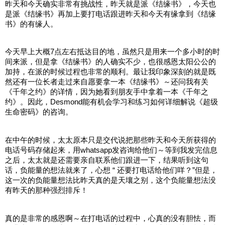
昨天和今天确实非常有挑战性，昨天就是派《结缘书》，今天也
是派《结缘书》再加上要打电话跟进昨天和今天有缘拿到《结缘
书》的有缘人。
今天早上大概7点左右抵达目的地，虽然只是用来一个多小时的时
间来派，但是拿《结缘书》的人确实不少，也很感恩太阳公公的
加持，在派的时候过程也非常的顺利。最让我印象深刻的就是既
然还有一位长者走过来自愿要拿一本《结缘书》～还问我有关
《千年之约》的详情，因为她看到朋友手中拿着一本《千年之
约》。因此，Desmond能有机会学习和练习如何详细解说《超级
生命密码》的咨询。
在中午的时候，太太原本只是交代说把那些昨天和今天所获得的
电话号码存储起来，用whatsapp发咨询给他们～等到我发完信息
之后，太太就是还需要亲自联系他们跟进一下，结果听到这句
话，负能量的想法就来了，心想 “ 还要打电话给他们咩？”但是，
这一次的负能量想法比昨天真的是天壤之别，这个负能量想法没
有昨天的那种强烈排斥！
真的是非常的感恩啊～在打电话的过程中，心真的没有胆怯，而