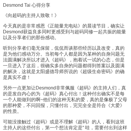
Desmond Tai 心得分享
《向超码的主持人致敬！》
今天真的是非常感恩《正能量充电站》的晨读节目，确实让
Desmond获益良多同时更感受到与超码同修一起共振的能量
以及分享者们的那份感动。
听到分享者们毫无保留，侃侃而谈那些经历以及改变，真的
是为他们感动万分。当初每个人都是因为某种的自身问题无
法圆满解决所以才进入《超码》，抱着试一试的心态，但是
一旦进入了这后，很确实多自身的问题都得到答案以及圆满
的解决，这就是太阳盛德导师所说的《超级生命密码》的确
是真实不虚！
另外一点更加让Desmond非常佩服《超码》的主持人们，真
的是发自内心的为《超码》真心付出！这种付出确实不是每
一个人能做到的啊~他们的这种无私的爱，真的是像极了父母
的那种爱，不问回报，只懂付出，完完全全是符合《大爱》
的性质。
可能没接触过《超码》或是不理解《超码》的人，看到这班
主持人的这些付出，第一个想法肯定是“ 哇，需要付出到这样