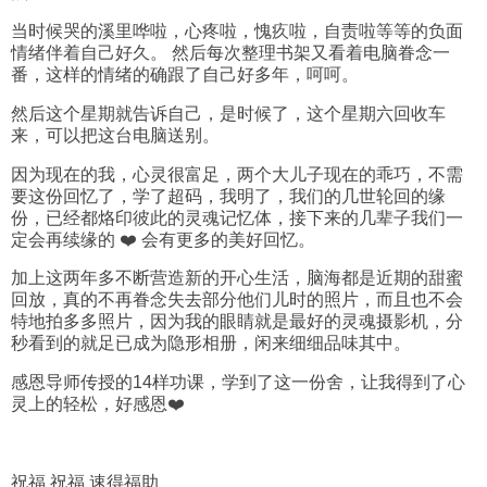
当时候哭的溪里哗啦，心疼啦，愧疚啦，自责啦等等的负面
情绪伴着自己好久。 然后每次整理书架又看着电脑眷念一
番，这样的情绪的确跟了自己好多年，呵呵。
然后这个星期就告诉自己，是时候了，这个星期六回收车
来，可以把这台电脑送别。
因为现在的我，心灵很富足，两个大儿子现在的乖巧，不需
要这份回忆了，学了超码，我明了，我们的几世轮回的缘
份，已经都烙印彼此的灵魂记忆体，接下来的几辈子我们一
定会再续缘的 ❤️ 会有更多的美好回忆。
加上这两年多不断营造新的开心生活，脑海都是近期的甜蜜
回放，真的不再眷念失去部分他们儿时的照片，而且也不会
特地拍多多照片，因为我的眼睛就是最好的灵魂摄影机，分
秒看到的就足已成为隐形相册，闲来细细品味其中。
感恩导师传授的14样功课，学到了这一份舍，让我得到了心
灵上的轻松，好感恩❤️
祝福 祝福 速得福助