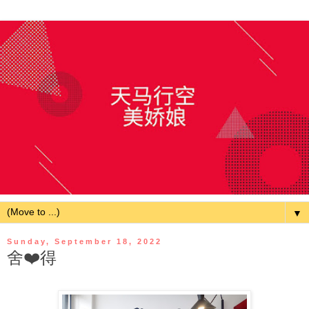
▼
Sunday, September 18, 2022
舍❤️得