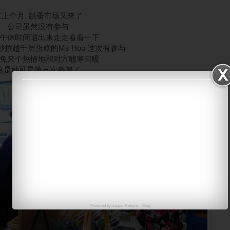
在上个月, 跳蚤市场又来了
公司虽然没有参与
午休时间遛出来走走看看一下
拉越千层蛋糕的Ms Hoo 这次有参与
免来个热情地和对方嘘寒问暖
这是她可是第三次参加了
Powered by
Jasper Roberts
-
Blog