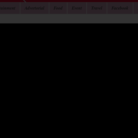
tainment
Advertorial
Food
Event
Travel
Facebook