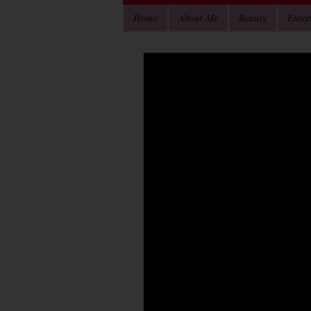
Home
About Me
Beauty
Enter