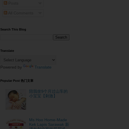
Posts
All Comments
Search This Blog
Translate
Powered by
Translate
Popular Post 热门文章
陪我坐9个月过山车的
小宝宝【刺激】
Ms Hoo Home-Made
Kek Lapis Sarawak 新