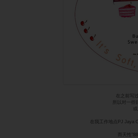
在之前写
所以对一些
或
在我工作地点PJ Jaya
而天性"8