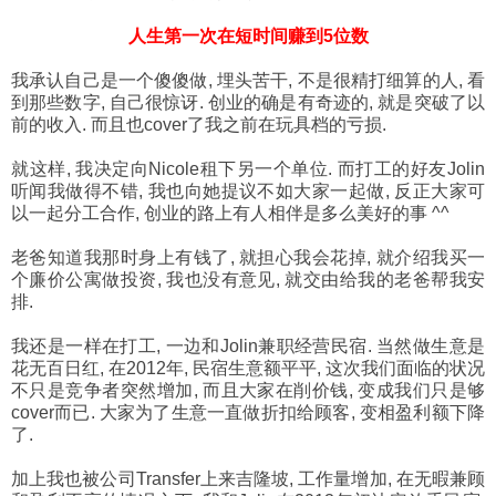
人生第一次在短时间赚到5位数
我承认自己是一个傻傻做, 埋头苦干, 不是很精打细算的人, 看
到那些数字, 自己很惊讶. 创业的确是有奇迹的, 就是突破了以
前的收入. 而且也cover了我之前在玩具档的亏损.
就这样, 我决定向Nicole租下另一个单位. 而打工的好友Jolin
听闻我做得不错, 我也向她提议不如大家一起做, 反正大家可
以一起分工合作, 创业的路上有人相伴是多么美好的事 ^^
老爸知道我那时身上有钱了, 就担心我会花掉, 就介绍我买一
个廉价公寓做投资, 我也没有意见, 就交由给我的老爸帮我安
排.
我还是一样在打工, 一边和Jolin兼职经营民宿. 当然做生意是
花无百日红, 在2012年, 民宿生意额平平, 这次我们面临的状况
不只是竞争者突然增加, 而且大家在削价钱, 变成我们只是够
cover而已. 大家为了生意一直做折扣给顾客, 变相盈利额下降
了.
加上我也被公司Transfer上来吉隆坡, 工作量增加, 在无暇兼顾