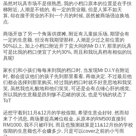
虽然对玩具市场不是很熟悉,
我的小档口原本的位置是在手扶
梯附近, 人潮是不错的, 有一定的营业额, 但是
人算不如天
算,
却在接手营业的不到一个月的时候, 居然被商场强迫换地
点.
商场开放了另一个角落供摆摊,
附近有儿童娱乐场,
期望会有
一定的生意额. 但没有我期望那样, 人潮是少过之前位置的
50%以上,
加上
小档口附近开了蛮大间的Mr D.I.Y, 那里的玩具
可是比我的档口
便宜了
大约30%, 而且和我玩具档有相似的玩
具呢!
家长们和小孩们每每来到我的档口时, 当发现Mr D.I.Y在附近
时, 都会提议他们的孩子先到那里看看, 再做决定. 不过最后他
们都会选择到那里购买, 经过我的档口时就不好意思地和我笑
笑, 虽然我也礼貌地和他们笑笑, 可还是会有点锤心肝的感觉,
所以我的生意额是跌到惨不忍睹的状况, 也是亏钱的状态了
ToT
还想守着到11月&12月的学校假期, 希望生意会好转. 然而却
来了个消息, 商场要提高摊位租金, 从原本的RM500直接到
RM1000, 我不只被吓到, 而且也预测就算是11&12月份的学校
假期的生意额也不会赚多少, 只是可以cover之前的小亏而