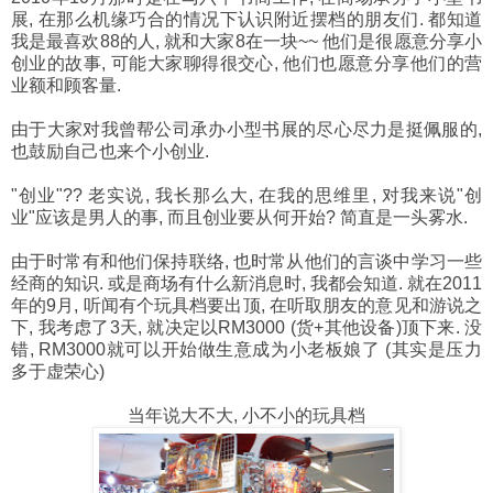
展, 在那么机缘巧合的情况下认识附近摆档的朋友们. 都知道
我是最喜欢88的人, 就和大家8在一块~~ 他们是很愿意分享小
创业的故事, 可能大家聊得很交心, 他们也愿意分享他们的营
业额和顾客量.
由于大家对我曾帮公司承办小型书展的尽心尽力是挺佩服的,
也鼓励自己也来个小创业.
"创业"?? 老实说, 我长那么大, 在我的思维里, 对我来说"创
业"应该是男人的事, 而且创业要从何开始? 简直是一头雾水.
由于时常有和他们保持联络, 也时常从他们的言谈中学习一些
经商的知识. 或是商场有什么新消息时, 我都会知道. 就在2011
年的9月, 听闻有个玩具档要出顶, 在听取朋友的意见和游说之
下, 我考虑了3天, 就决定以RM3000 (货+其他设备)顶下来. 没
错, RM3000就可以开始做生意成为小老板娘了 (其实是压力
多于虚荣心)
当年说大不大, 小不小的玩具档