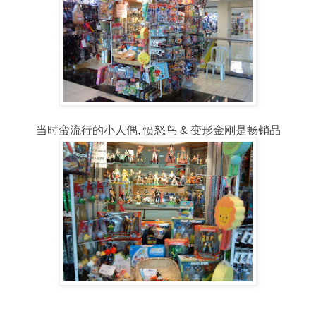
当时蛮流行的小人偶, 愤怒鸟 & 变形金刚是畅销品