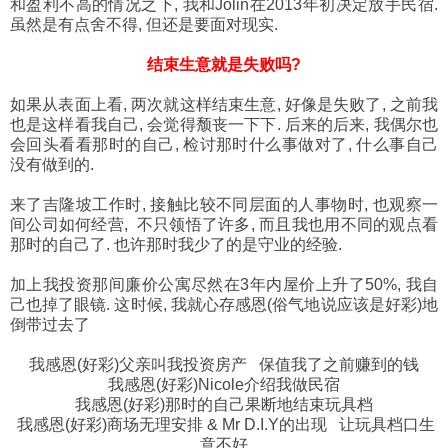
和盈利不高的情况之下, 我和Jolin在2013年初决定放手民宿.
虽然是有点舍不得, 但还是要面对现实.
结束生意就是失败吗?
如果从表面上看, 两次就这样结束生意, 好像是失败了, 之前我
也是这样看我自己, 会觉得颓丧一下下. 后来的后来, 我偶尔也
会回头看看那时的自己, 检讨那时什么事做对了, 什么事自己
没有做到的.
来了吉隆坡工作时, 接触比较不同层面的人事物时, 也观察一
间公司如何经营, 不只领悟了许多, 而且我也用不同的观点看
那时的自己了. 也许那时我少了的是守业的经验.
加上我投资那间廉价公寓尽然在3年内屋价上升了50%, 我自
己也掉了眼镜. 这时候, 我就心存感恩(俗气地说应该是好彩)地
倒带过去了
我感恩(好彩)父亲叫我投资房产 保值我了之前赚到的钱
我感恩(好彩)Nicole介绍我做
民
宿
我感恩(好彩)那时的自己果断地结束玩具档
我感恩(好彩)商场无理安排 & Mr D.I.Y的出现 让玩具档口生
意不好