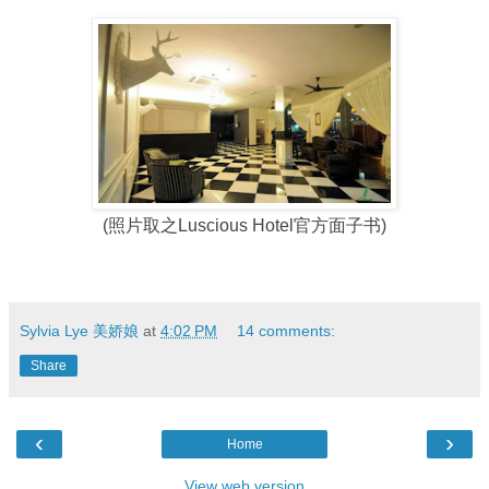
(照片取之Luscious Hotel官方面子书)
Sylvia Lye 美娇娘
at
4:02 PM
14 comments:
Share
‹
›
Home
View web version