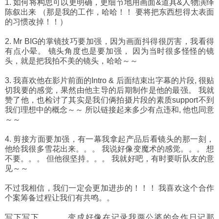
1. 如何将构思可以更明确，更细节地用画面&道具&人物演绎
陈叙出来 （那是我的工作，哈哈！！ 要将把东西想得太表面
的习惯改掉！！）
2. Mr BIG的掌镜技巧要加强，因为画面抖得很厉害，我看得
有点小晕。 镜头角度也是要加强， 因为当时很多怪怪的镜
头，就是把我拍不美的镜头，哈哈～～
3. 我喜欢他在影片前面的Intro & 后面结束出字幕的片段, 很贴
切我要的感觉，果然由他主导的后期制作是他的最强。 我就
赞了他，也检讨了其实是我们俩拍摄片段的素质support不到
我们理想中的概念～～ 所以链接起来多少有点违和, 他也同意
～～
4. 剪接方面要加强，有一幕我拿起产品后看镜头的那一刻，
他给我很多雪花出来。。。 我说好像变魔术的感觉。。。 想
不要。。。 但他很坚持。。。 我就好吧，有时要听队友的意
见～～
不过我相信，我们一定会更加进步的！！！ 我喜欢这个合作
个案筹备过程让我们有共鸣。。
写下写下。。。 变成好像在记录我两公婆的合作日记那