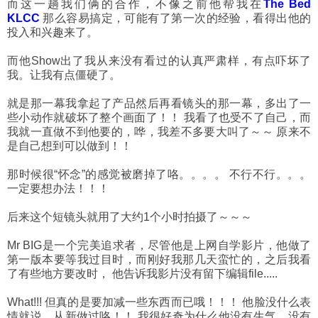
而这一趟我们俩的合作，不像之前他帮我在
The Bed
KLCC
那么容易搞定，可能有了第一次的经验，看得出他的
投入和兴趣来了。
而他Show出了我从来没有看过的认真严肃样，有点吓坏了
我。让我有点僵硬了。
就是那一幕我拿起了产品然后再看镜头的那一幕，多出了一
些小动作就破坏了整个画面了！！ 我看了也受不了自己，而
我就一直做不到他要的，哗，我差不多要大叫了～～ 原来不
是自己想到可以做到！！
那时候很“怀念”的感觉被磨掉了咯。。。。 不行不行。。。
一定要想办法！！！
后来这个短镜头就用了大约1个小时拍摄了～～～
Mr BIG是一个完美追求者，尽管他是上网自学影片，他做了
第一版本要等我过目时，而刚好我那几天蛮忙的，之后我看
了有些地方要改时， 他告诉我影片没有留下编辑file.....
What!!! 但真的是要加减一些东西而已哦！！！ 他脸没什么表
情就说，从新做过咯！！ 我很好奇为什么他没有生气，没有