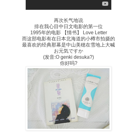
再次长气地说
排在我心目中日文电影的第一位
1995年的电影 【情书】 Love Letter
而这部电影有在日本北海道的小樽市拍摄的
最喜欢的经典那幕是中山美穂在雪地上大喊
お元気ですか
(发音:O genki desuka?)
你好吗?