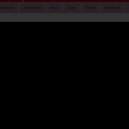
tainment
Advertorial
Food
Event
Travel
Facebook