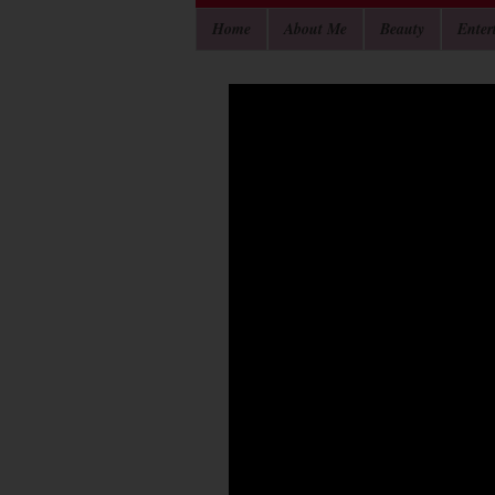
Home
About Me
Beauty
Enter