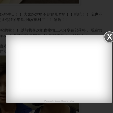
妈妈的生日！！ 大家绝对猜不到她几岁的！！ 嘻嘻！！ 我也不
定比你猜的年龄小5岁就对了！！ 哈哈！！
祝的啦！！ 以前我喜欢把食物拍上来分享在部落格， 现在懒
joy!! 还是拍家庭照和唱我的卡拉OK吧！！ 哈哈！！
喜欢叫侄女们和婆婆拍照的！！
侄女已经高过婆婆咯！！
Powered by
Jasper Roberts
-
Blog