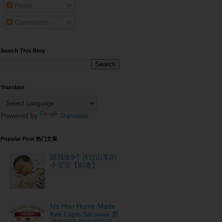
Posts
Comments
Search This Blog
Translate
Powered by
Translate
Popular Post 热门文章
陪我坐9个月过山车的
小宝宝【刺激】
Ms Hoo Home-Made
Kek Lapis Sarawak 新