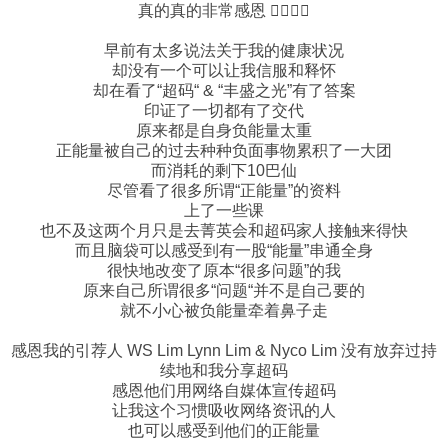
真的真的非常感恩 🙇‍♀🙇‍♀
早前有太多说法关于我的健康状况
却没有一个可以让我信服和释怀
却在看了“超码“ & “丰盛之光”有了答案
印证了一切都有了交代
原来都是自身负能量太重
正能量被自己的过去种种负面事物累积了一大团
而消耗的剩下10巴仙
尽管看了很多所谓“正能量”的资料
上了一些课
也不及这两个月只是去菁英会和超码家人接触来得快
而且脑袋可以感受到有一股“能量”串通全身
很快地改变了原本“很多问题”的我
原来自己所谓很多“问题“并不是自己要的
就不小心被负能量牵着鼻子走
感恩我的引荐人 WS Lim Lynn Lim & Nyco Lim 没有放弃过持
续地和我分享超码
感恩他们用网络自媒体宣传超码
让我这个习惯吸收网络资讯的人
也可以感受到他们的正能量