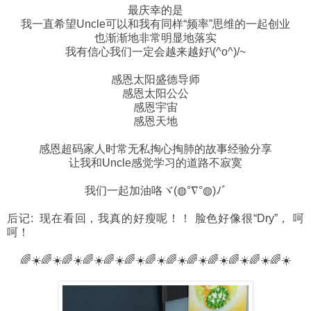
最庆幸的是
我一直希望Uncle可以和我有同样“频率”思维的一起创业
也渐渐地非常明显地落实
我有信心我们一定会越来越好\(^o^)/~
感恩太阳盛德导师
感恩太阳公公
感恩宇宙
感恩天地
感恩超码家人时常无私掏心掏肺的故事经验分享
让我和Uncle感觉学习的道路不寂寞
我们一起加油咯ヾ(◍°∇°◍)ﾉﾞ
后记: 现在看回，我真的好瘦呢！！ 脸色好像很“Dry”， 呵
呵！
🌈☀️🌈☀️🌈☀️🌈☀️🌈☀️🌈☀️🌈☀️🌈☀️🌈☀️🌈☀️🌈☀️🌈☀️🌈☀️