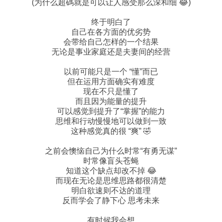
(为什么超碼就是可以让人感受那么深和细 😂)
终于明白了
自己在各方面的优劣势
会带给自己怎样的一个结果
无论是事业家庭还是夫妻间的经营
以前可能只是一个 “懂”而已
但在运用方面确实有难度
现在不只是懂了
而且因为能量的提升
可以感觉到提升了“掌握”的能力
思维和行动慢慢地可以做到一致
这种感觉真的很 “爽” 🤣
之前会懊恼自己为什么时常“有勇无谋”
时常像盲头苍蝇
知道这个缺点却改不掉 😂
而现在无论是思维思路都很清楚
明白欲速则不达的道理
反而学会了静下心 思考未来
有时候我会想