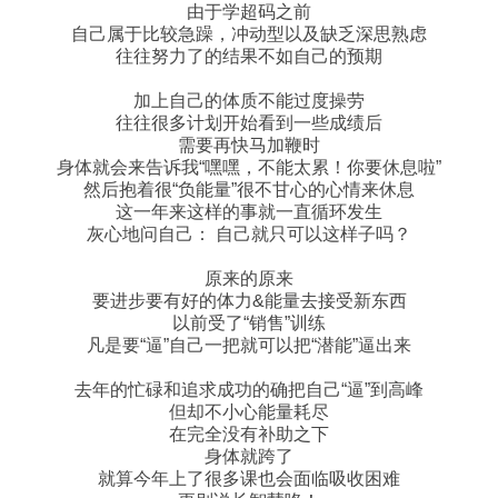
由于学超码之前
自己属于比较急躁，冲动型以及缺乏深思熟虑
往往努力了的结果不如自己的预期
加上自己的体质不能过度操劳
往往很多计划开始看到一些成绩后
需要再快马加鞭时
身体就会来告诉我“嘿嘿，不能太累！你要休息啦”
然后抱着很“负能量”很不甘心的心情来休息
这一年来这样的事就一直循环发生
灰心地问自己： 自己就只可以这样子吗？
原来的原来
要进步要有好的体力&能量去接受新东西
以前受了“销售”训练
凡是要“逼”自己一把就可以把“潜能”逼出来
去年的忙碌和追求成功的确把自己“逼”到高峰
但却不小心能量耗尽
在完全没有补助之下
身体就跨了
就算今年上了很多课也会面临吸收困难