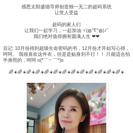
感恩太阳盛德导师创造独一无二的超码系统
让世人受益
超码的家人们
让我们一起学习，一起加油ヾ(◍°∇°◍)ﾉﾞ
我们绝对值得拥有圆满人生 ❤❤
后记: 10月份得到超级生命密码的书，12月份才开始写心得，
呵呵。 我很喜欢这件衣，但是是贴身到不行！！ 只能适合拍
半身照的，呵呵 o(*￣︶￣*)o
🌈☀️🌈☀️🌈☀️🌈☀️🌈☀️🌈☀️🌈☀️🌈☀️🌈☀️🌈☀️🌈☀️🌈☀️🌈☀️