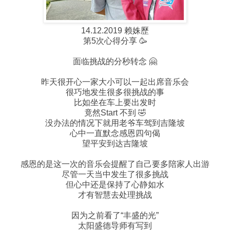
14.12.2019 赖姝歷
第5次心得分享 🥳
面临挑战的分秒转念 🤗
昨天很开心一家大小可以一起出席音乐会
很巧地发生很多很挑战的事
比如坐在车上要出发时
竟然Start 不到 🤣
没办法的情况下就用老爷车驾到吉隆坡
心中一直默念感恩四句偈
望平安到达吉隆坡
感恩的是这一次的音乐会提醒了自己要多陪家人出游
尽管一天当中发生了很多挑战
但心中还是保持了心静如水
才有智慧去处理挑战
因为之前看了“丰盛的光”
太阳盛德导师有写到