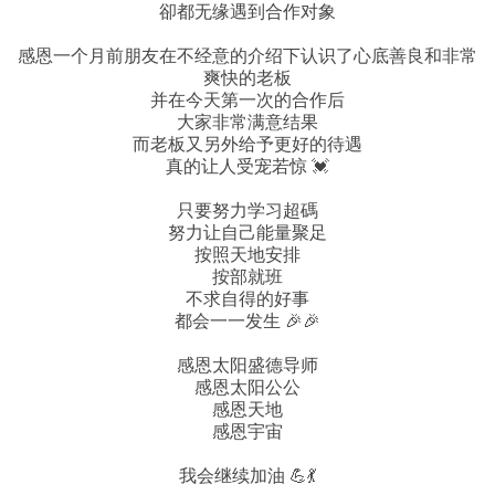
卻都无缘遇到合作对象
感恩一个月前朋友在不经意的介绍下认识了心底善良和非常
爽快的老板
并在今天第一次的合作后
大家非常满意结果
而老板又另外给予更好的待遇
真的让人受宠若惊 💓
只要努力学习超碼
努力让自己能量聚足
按照天地安排
按部就班
不求自得的好事
都会一一发生 🎉🎉
感恩太阳盛德导师
感恩太阳公公
感恩天地
感恩宇宙
我会继续加油 💪💃