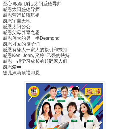
至心 皈命 顶礼 太阳盛德导师
感恩太阳盛德导师
感恩营运长瑛琪姐
感恩宇宙天地
感恩太阳公公
感恩父母养育之恩
感恩伟大的另一半Desmond
感恩可爱的孩子们
感恩有缘人一家人的接引和扶持
感恩Ken, Joan, 奕婷, 乙强的扶持
感恩一起学习成长的超码家人们
感恩爱❤️
徒儿淑莉顶禮叩恩