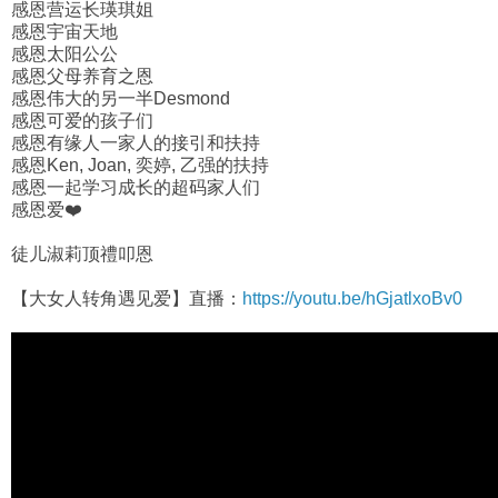
感恩营运长瑛琪姐
感恩宇宙天地
感恩太阳公公
感恩父母养育之恩
感恩伟大的另一半Desmond
感恩可爱的孩子们
感恩有缘人一家人的接引和扶持
感恩Ken, Joan, 奕婷, 乙强的扶持
感恩一起学习成长的超码家人们
感恩爱❤️
徒儿淑莉顶禮叩恩
【大女人转角遇见爱】直播：
https://youtu.be/hGjatlxoBv0