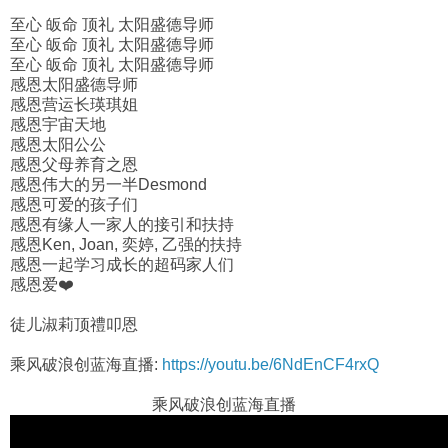
至心 皈命 顶礼 太阳盛德导师
至心 皈命 顶礼 太阳盛德导师
至心 皈命 顶礼 太阳盛德导师
感恩太阳盛德导师
感恩营运长瑛琪姐
感恩宇宙天地
感恩太阳公公
感恩父母养育之恩
感恩伟大的另一半Desmond
感恩可爱的孩子们
感恩有缘人一家人的接引和扶持
感恩Ken, Joan, 奕婷, 乙强的扶持
感恩一起学习成长的超码家人们
感恩爱❤️
徒儿淑莉顶禮叩恩
乘风破浪创蓝海直播:
https://youtu.be/6NdEnCF4rxQ
乘风破浪创蓝海直播