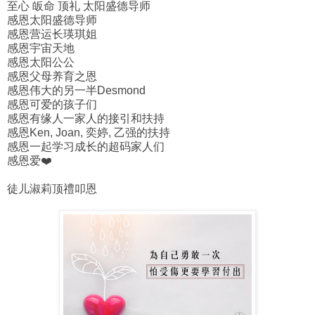
至心 皈命 顶礼 太阳盛德导师
感恩太阳盛德导师
感恩营运长瑛琪姐
感恩宇宙天地
感恩太阳公公
感恩父母养育之恩
感恩伟大的另一半Desmond
感恩可爱的孩子们
感恩有缘人一家人的接引和扶持
感恩Ken, Joan, 奕婷, 乙强的扶持
感恩一起学习成长的超码家人们
感恩爱❤️
徒儿淑莉顶禮叩恩