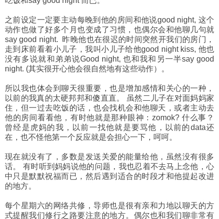
吃饭和say good night 而已。
之前设定一定要主动每晚到他的房间和他说good night, 这个
动作也做了好多个月也变成了习惯，也偶尔会和他聊几句就
say good night. 昨晚他也在很迟的时间突然开我们的房门，
走到床前看着小儿子，我叫小儿子给他good night kiss, 他也
没有多说就和弟弟说Good night, 也和我和另一半say good
night. (其实很开心他会很自然地有这些动作）。
所以我也体会到聊天很重要，也是增加感情和关心的一种，
以前的我真的太硬邦邦和傻直直。 虽然二儿子在对面妈妈家
住，但一过去吃饭的话，也会找机会和他聊天，或者主动去
他的房间看看他，有时他就是那种眼神：zomok? 什么事？
曾经是虎妈的我，以前一找他就是要骂他，以前的data还
在，也不怪他第一个反应就是会担心一下，呵呵。
现在就没有了，多数是发送关爱的能量给他，虽然没有很多
话。 有时听到妈妈说他的问题，我也忍着不去马上念他，心
中只是默默祝福而已，然后遇到适合的时段才和他提起改进
的地方。
每个星期六的网络共修，导师也是很有亲和力地以聊天的方
式提醒我们修行之路要注意的地方。偶尔也和我们聊非常有