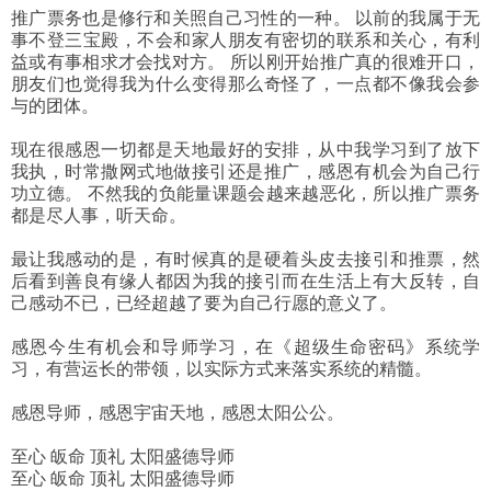
推广票务也是修行和关照自己习性的一种。 以前的我属于无
事不登三宝殿，不会和家人朋友有密切的联系和关心，有利
益或有事相求才会找对方。 所以刚开始推广真的很难开口，
朋友们也觉得我为什么变得那么奇怪了，一点都不像我会参
与的团体。
现在很感恩一切都是天地最好的安排，从中我学习到了放下
我执，时常撒网式地做接引还是推广，感恩有机会为自己行
功立德。 不然我的负能量课题会越来越恶化，所以推广票务
都是尽人事，听天命。
最让我感动的是，有时候真的是硬着头皮去接引和推票，然
后看到善良有缘人都因为我的接引而在生活上有大反转，自
己感动不已，已经超越了要为自己行愿的意义了。
感恩今生有机会和导师学习，在《超级生命密码》系统学
习，有营运长的带领，以实际方式来落实系统的精髓。
感恩导师，感恩宇宙天地，感恩太阳公公。
至心 皈命 顶礼 太阳盛德导师
至心 皈命 顶礼 太阳盛德导师