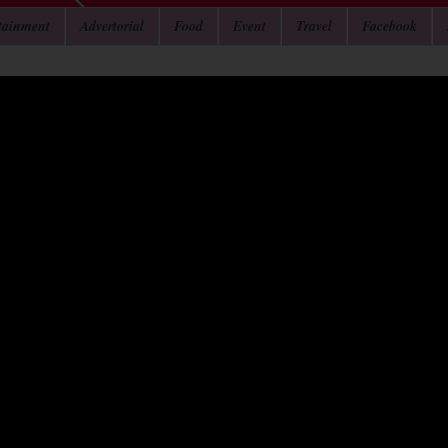
tainment
Advertorial
Food
Event
Travel
Facebook