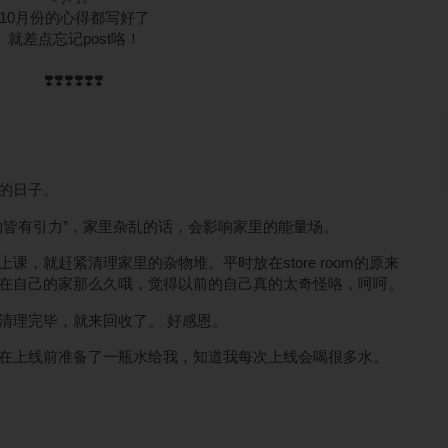
10月份的心得都写好了
就差点忘记post咯！
❣️❣️❣️❣️❣️❣️
的日子。
物皆有引力”，家里杂乱的话，会影响家里的能量场。
，就赶紧清理家里的杂物堆。平时放在store room的原来
在自己的家那么久哦，觉得以前的自己真的太奇怪咯，呵呵。
清理完毕，就来回收了。 好感恩。
在上线前准备了一瓶水给我，知道我每次上线会喝很多水。