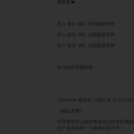
感恩爱❤️
至心 皈命 顶礼 太阳盛德导师
至心 皈命 顶礼 太阳盛德导师
至心 皈命 顶礼 太阳盛德导师
徒儿淑莉顶禮叩恩
Sylvia Lye 赖淑莉 心得分享 17.10.2021
《精益求精》
和导师同步上线的菁英会已经来到第四
过了很充实的一个星期日的下午！