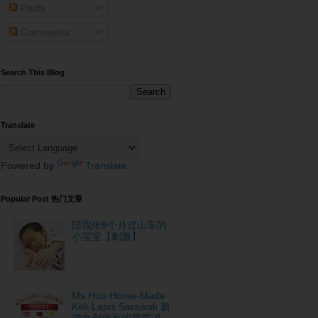
Posts
Comments
Search This Blog
Translate
Powered by
Translate
Popular Post 热门文章
陪我坐9个月过山车的
小宝宝【刺激】
Ms Hoo Home-Made
Kek Lapis Sarawak 新