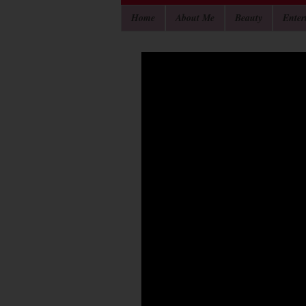
Home
About Me
Beauty
Enter