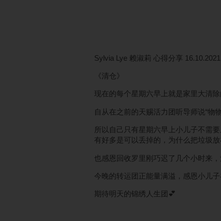
Sylvia Lye 赖淑莉 心得分享 16.10.2021
《清仓》
现在的每个星期六早上就是家里大清除
自从在之前的天赐活力团听导师说“物
所以自己只有星期六早上小儿子不需要上课
有好多是可以丢掉的，为什么把垃圾放
也感恩回收罗里刚巧迟了几个小时来，
今晚的转运团正能量满溢，感恩小儿子
期待明天的锦绣人生团💕