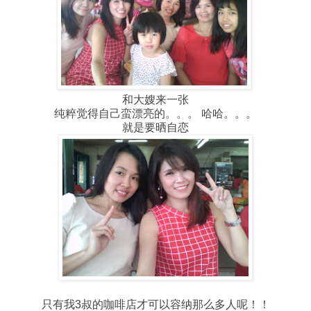
和大嫂来一张
纯粹觉得自己蛮漂亮的。。。 哈哈。。。
就是要晒自恋
只有我3叔的咖啡店才可以容纳那么多人呢！！