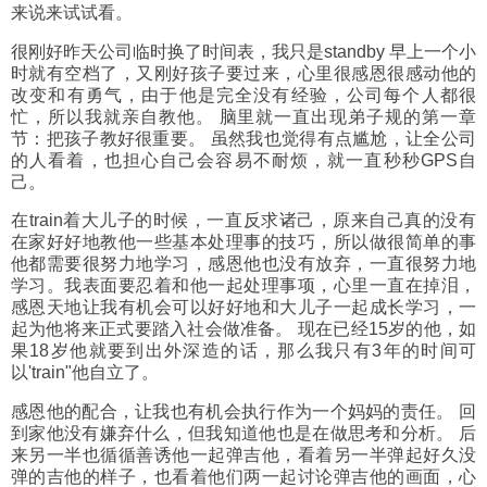
来说来试试看。
很刚好昨天公司临时换了时间表，我只是standby 早上一个小
时就有空档了，又刚好孩子要过来，心里很感恩很感动他的
改变和有勇气，由于他是完全没有经验，公司每个人都很
忙，所以我就亲自教他。 脑里就一直出现弟子规的第一章
节：把孩子教好很重要。 虽然我也觉得有点尴尬，让全公司
的人看着，也担心自己会容易不耐烦，就一直秒秒GPS自
己。
在train着大儿子的时候，一直反求诸己，原来自己真的没有
在家好好地教他一些基本处理事的技巧，所以做很简单的事
他都需要很努力地学习，感恩他也没有放弃，一直很努力地
学习。我表面要忍着和他一起处理事项，心里一直在掉泪，
感恩天地让我有机会可以好好地和大儿子一起成长学习，一
起为他将来正式要踏入社会做准备。 现在已经15岁的他，如
果18岁他就要到出外深造的话，那么我只有3年的时间可
以'train"他自立了。
感恩他的配合，让我也有机会执行作为一个妈妈的责任。 回
到家他没有嫌弃什么，但我知道他也是在做思考和分析。 后
来另一半也循循善诱他一起弹吉他，看着另一半弹起好久没
弹的吉他的样子，也看着他们两一起讨论弹吉他的画面，心