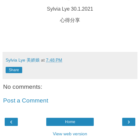
Sylvia Lye 30.1.2021
心得分享
Sylvia Lye 美娇娘
at
7:48 PM
Share
No comments:
Post a Comment
‹
›
Home
View web version