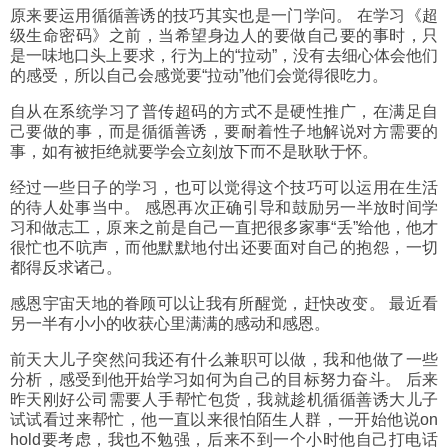
原来要运用循循善诱的技巧其实也是一门学问。 在学习《超
级生命密码》之前，当希望身边人的要做自己要的事时，只
是一味地口头上要求，行为上的“拉动”，没有去细心体会他们
的感受，所以自己会感觉要“拉动”他们会觉得很吃力。
自从在系统学习了普传超码的方式不是硬性推广，在满足自
己要做的事，而是循循善诱，要耐着性子地解说对方需要的
事，如有被拒绝就要学会立刻放下而不是耿耿于怀。
经过一些日子的学习，也可以觉得这个技巧可以运用在生活
的待人处事当中。 感恩再次正确引导和鼓励另一半放时间学
习和做志工，原来之前是自己一直把很多家事“丢”给他，他才
很忙也不吭声，而他默默地付出还要面对自己的抱怨，一切
都得反求诸己。
感恩宇宙天地的眷顾可以让我有所醒觉，赶快改变。 最近看
另一半有小小的收获心里满满的感动和感恩。
前天大儿子突然问我还有什么兼职可以做，我和他做了一些
分析，感受到他开始学习如何为自己的目标努力奋斗。 后来
昨天刚好公司需要人手帮忙包货，我就趁机循循善诱大儿子
试试看过来帮忙，他一直以来很怕陌生人群，一开始他说on
hold要考虑，我也不勉强，后来不到一个小时他自己打电话