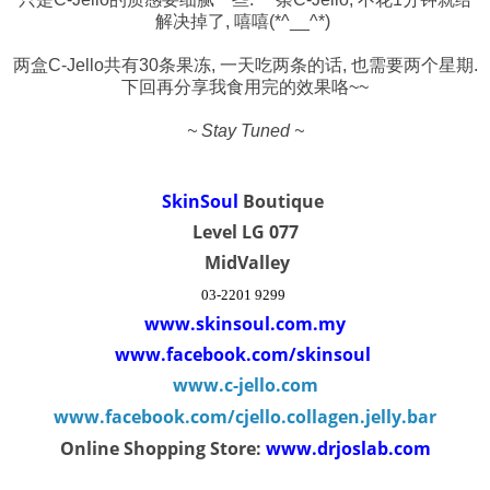
解决掉了, 嘻嘻(*^__^*)
两盒C-Jello共有30条果冻, 一天吃两条的话, 也需要两个星期.
下回再分享我食用完的效果咯~~
~ Stay Tuned ~
SkinSoul
Boutique
Level LG 077
MidValley
03-2201 9299
www.skinsoul.com.my
www.facebook.com/skinsoul
www.c-jello.com
www.facebook.com/cjello.collagen.jelly.bar
Online Shopping Store:
www.drjoslab.com