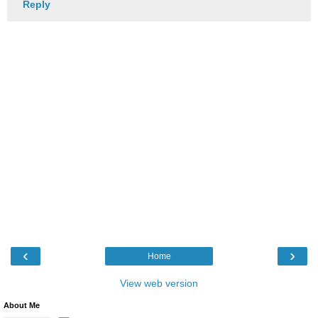
Reply
‹
›
Home
View web version
About Me