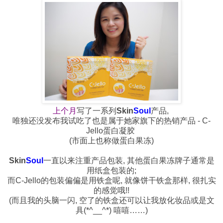
上个月
写了一系列
Skin
Soul
产品,
唯独还没发布我试吃了也是属于她家旗下的热销产品 - C-
Jello蛋白凝胶
(市面上也称做蛋白果冻)
Skin
Soul
一直以来注重产品包装, 其他蛋白果冻牌子通常是
用纸盒包装的;
而C-Jello的包装偏偏是用铁盒呢, 就像饼干铁盒那样, 很扎实
的感觉哦!!
(而且我的头脑一闪, 空了的铁盒还可以让我放化妆品或是文
具(*^__^*) 嘻嘻……)