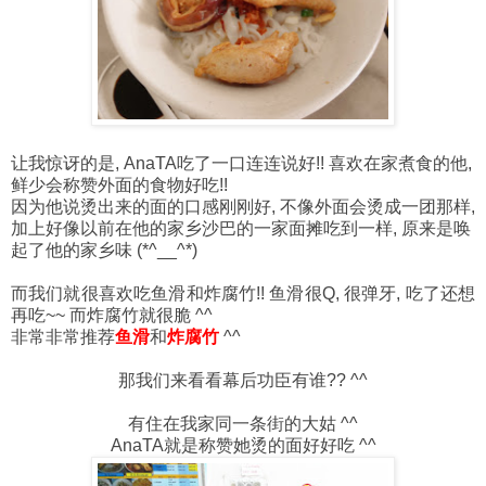
让我惊讶的是, AnaTA吃了一口连连说好!! 喜欢在家煮食的他,
鲜少会称赞外面的食物好吃!!
因为他说烫出来的面的口感刚刚好, 不像外面会烫成一团那样,
加上好像以前在他的家乡沙巴的一家面摊吃到一样, 原来是唤
起了他的家乡味 (*^__^*)
而我们就很喜欢吃鱼滑和炸腐竹!! 鱼滑很Q, 很弹牙, 吃了还想
再吃~~ 而炸腐竹就很脆 ^^
非常非常推荐
鱼滑
和
炸腐竹
^^
那我们来看看幕后功臣有谁?? ^^
有住在我家同一条街的大姑 ^^
AnaTA就是称赞她烫的面好好吃 ^^