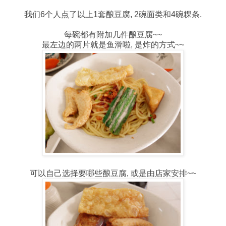
我们6个人点了以上1套酿豆腐, 2碗面类和4碗粿条.
每碗都有附加几件酿豆腐~~
最左边的两片就是鱼滑啦, 是炸的方式~~
可以自己选择要哪些酿豆腐, 或是由店家安排~~