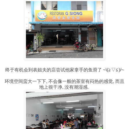
终于有机会到表姐夫的店尝试他家拿手的鱼滑了 ~\(≧▽≦)/~
环境空间蛮大一下下, 不会像一般的茶室有闷热的感觉, 而且
地上很干净, 没有潮湿感.